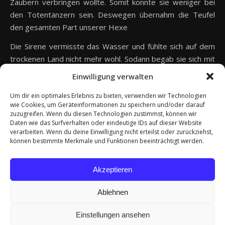
Zaubern verbringen wollte. Somit konnte sie weniger bei
den Totentänzern sein. Deswegen übernahm die Teufel
den gesamten Part unserer Hexe
Die Sirene vermisste das Wasser und fühlte sich auf dem
trockenen Land nicht mehr wohl. Sodann begab sie sich mit
Bedauern wieder in ihr flüssiges Element und verließ die
Einwilligung verwalten
strumpfsockigen Totentänzer. Doch schon bald erschien,
angelockt von den düsteren Klängen, eine Seelenfängerin,
Um dir ein optimales Erlebnis zu bieten, verwenden wir Technologien
wie Cookies, um Geräteinformationen zu speichern und/oder darauf
welche sich mit einer teuflischen Maschinery an dem
zuzugreifen. Wenn du diesen Technologien zustimmst, können wir
Fangen unbedarfter Seelen beteiligen wollte.
Daten wie das Surfverhalten oder eindeutige IDs auf dieser Website
verarbeiten. Wenn du deine Einwilligung nicht erteilst oder zurückziehst,
Und hier sind sie nun, die sechs Totentänzer, um dem
können bestimmte Merkmale und Funktionen beeinträchtigt werden.
geneigten Ohre mit ihren Weisen aufzuspielen.
Akzeptieren
Ablehnen
© Totentanz Strumpfsockig 2026
Einstellungen ansehen
Datenschutzerklärung
Impressum